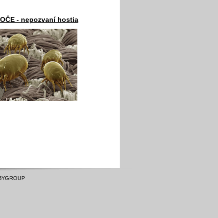
ČE - nepozvaní hostia
BYGROUP