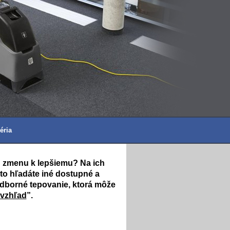
éria
ú zmenu k lepšiemu? Na ich
eto hľadáte iné dostupné a
Odborné tepovanie, ktorá môže
 vzhľad
”.