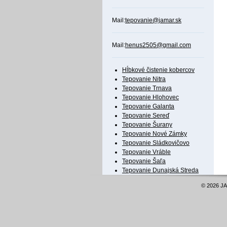
Mail:
tepovanie@jamar.sk
Mail:
henus2505@gmail.com
Hĺbkové čistenie kobercov
Tepovanie Nitra
Tepovanie Trnava
Tepovanie Hlohovec
Tepovanie Galanta
Tepovanie Sereď
Tepovanie Šurany
Tepovanie Nové Zámky
Tepovanie Sládkovičovo
Tepovanie Vráble
Tepovanie Šaľa
Tepovanie Dunajská Streda
© 2026 JA