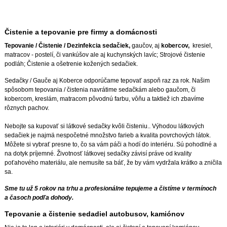
Čistenie a tepovanie pre firmy a domácnosti
Tepovanie / Čistenie / Dezinfekcia sedačiek,
gaučov, aj
kobercov,
kresiel,
matracov - postelí, či vankúšov ale aj kuchynských lavíc; Strojové čistenie
podláh; Čistenie a ošetrenie kožených sedačiek.
Sedačky / Gauče aj Koberce odporúčame tepovať aspoň raz za rok. Našim
spôsobom tepovania / čistenia navrátime sedačkám alebo gaučom, či
kobercom, kreslám, matracom pôvodnú farbu, vôňu a taktiež ich zbavíme
rôznych pachov.
Nebojte sa kupovať si látkové sedačky kvôli čisteniu.. Výhodou látkových
sedačiek je najmä nespočetné množstvo farieb a kvalita povrchových látok.
Môžete si vybrať presne to, čo sa vám páči a hodí do interiéru. Sú pohodlné a
na dotyk príjemné. Životnosť látkovej sedačky závisí práve od kvality
poťahového materiálu, ale nemusíte sa báť, že by vám vydržala krátko a zničila
sa.
Sme tu už 5 rokov na trhu a profesionálne tepujeme a čistíme v termínoch
a časoch podľa dohody.
Tepovanie a čistenie sedadiel autobusov, kamiónov