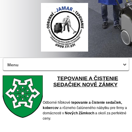
Menu
TEPOVANIE A ČISTENIE
SEDAČIEK NOVÉ ZÁMKY
Odborné hĺbkové
tepovanie a čistenie sedačiek,
kobercov
a rôzneho čalúneného nábytku pre firmy a
domácnosti v
Nových Zámkoch
a okolí za perfektné
ceny.