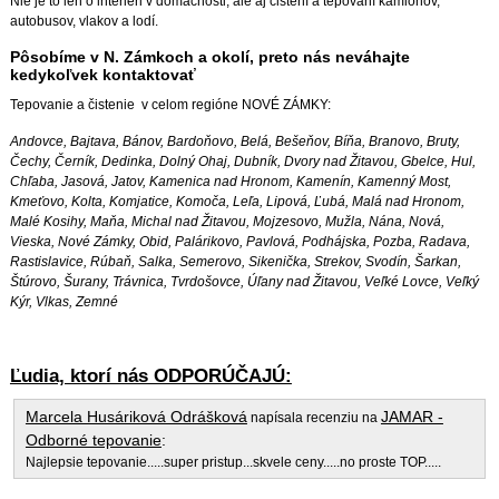
Nie je to len o interiéri v domácnosti, ale aj čistení a tepovaní kamiónov,
autobusov, vlakov a lodí.
Pôsobíme v N. Zámkoch a okolí, preto nás neváhajte
kedykoľvek kontaktovať
Tepovanie a čistenie v celom regióne NOVÉ ZÁMKY:
Andovce, Bajtava, Bánov, Bardoňovo, Belá, Bešeňov, Bíňa, Branovo, Bruty,
Čechy, Černík, Dedinka, Dolný Ohaj, Dubník, Dvory nad Žitavou, Gbelce, Hul,
Chľaba, Jasová, Jatov, Kamenica nad Hronom, Kamenín, Kamenný Most,
Kmeťovo, Kolta, Komjatice, Komoča, Leľa, Lipová, Ľubá, Malá nad Hronom,
Malé Kosihy, Maňa, Michal nad Žitavou, Mojzesovo, Mužla, Nána, Nová,
Vieska, Nové Zámky, Obid, Palárikovo, Pavlová, Podhájska, Pozba, Radava,
Rastislavice, Rúbaň, Salka, Semerovo, Sikenička, Strekov, Svodín, Šarkan,
Štúrovo, Šurany, Trávnica, Tvrdošovce, Úľany nad Žitavou, Veľké Lovce, Veľký
Kýr, Vlkas, Zemné
Ľudia, ktorí nás ODPORÚČAJÚ:
Marcela Husáriková Odrášková
JAMAR -
napísala recenziu na
Odborné tepovanie
:
Najlepsie tepovanie.....super pristup...skvele ceny.....no proste TOP.....