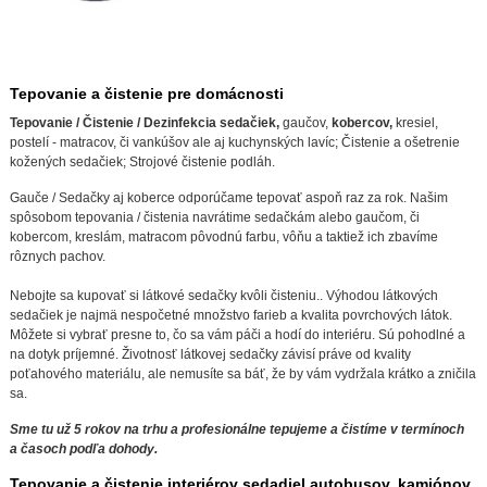
Tepovanie a čistenie pre domácnosti
Tepovanie / Čistenie / Dezinfekcia sedačiek,
gaučov,
kobercov,
kresiel,
postelí - matracov, či vankúšov ale aj kuchynských lavíc; Čistenie a ošetrenie
kožených sedačiek; Strojové čistenie podláh.
Gauče / Sedačky aj koberce odporúčame tepovať aspoň raz za rok. Našim
spôsobom tepovania / čistenia navrátime sedačkám alebo gaučom, či
kobercom, kreslám, matracom pôvodnú farbu, vôňu a taktiež ich zbavíme
rôznych pachov.
Nebojte sa kupovať si látkové sedačky kvôli čisteniu.. Výhodou látkových
sedačiek je najmä nespočetné množstvo farieb a kvalita povrchových látok.
Môžete si vybrať presne to, čo sa vám páči a hodí do interiéru. Sú pohodlné a
na dotyk príjemné. Životnosť látkovej sedačky závisí práve od kvality
poťahového materiálu, ale nemusíte sa báť, že by vám vydržala krátko a zničila
sa.
Sme tu už 5 rokov na trhu a profesionálne tepujeme a čistíme v termínoch
a časoch podľa dohody.
Tepovanie a čistenie interiérov sedadiel autobusov, kamiónov