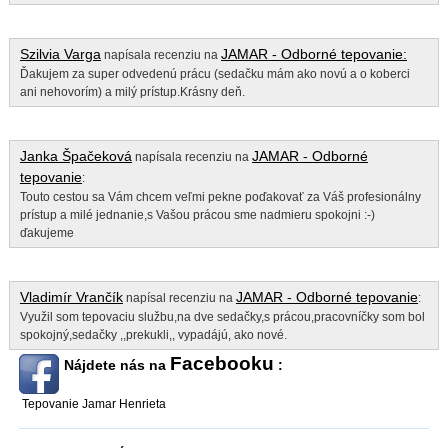
Szilvia Varga
JAMAR - Odborné tepovanie:
napísala recenziu na
Ďakujem za super odvedenú prácu (sedačku mám ako novú a o koberci
ani nehovorím) a milý prístup.Krásny deň.
Janka Špačeková
JAMAR - Odborné
napísala recenziu na
tepovanie
:
Touto cestou sa Vám chcem veľmi pekne poďakovať za Váš profesionálny
prístup a milé jednanie,s Vašou prácou sme nadmieru spokojni
:-)
ďakujeme
Vladimír Vrančík
JAMAR - Odborné tepovanie
napísal recenziu na
:
Využil som tepovaciu službu,na dve sedačky,s prácou,pracovníčky som bol
spokojný,sedačky ,,prekukli,, vypadájú, ako nové.
Facebooku
Nájdete nás na
:
Tepovanie Jamar Henrieta