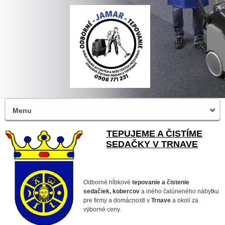
Menu
TEPUJEME A ČISTÍME
SEDAČKY V TRNAVE
Odborné hĺbkové
tepovanie a čistenie
sedačiek, kobercov
a iného čalúneného nábytku
pre firmy a domácnosti v
Trnave
a okolí za
výborné ceny.