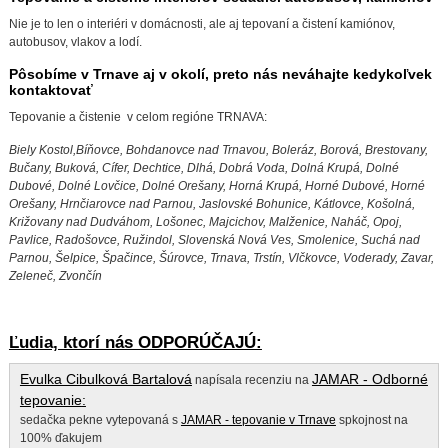
Nie je to len o interiéri v domácnosti, ale aj tepovaní a čistení kamiónov,
autobusov, vlakov a lodí.
Pôsobíme v Trnave aj v okolí, preto nás neváhajte kedykoľvek
kontaktovať
Tepovanie a čistenie v celom regióne TRNAVA:
Biely Kostol,Bíňovce, Bohdanovce nad Trnavou, Boleráz, Borová, Brestovany,
Bučany, Buková, Cífer, Dechtice, Dlhá, Dobrá Voda, Dolná Krupá, Dolné
Dubové, Dolné Lovčice, Dolné Orešany, Horná Krupá, Horné Dubové, Horné
Orešany, Hrnčiarovce nad Parnou, Jaslovské Bohunice, Kátlovce, Košolná,
Križovany nad Dudváhom, Lošonec, Majcichov, Malženice, Naháč, Opoj,
Pavlice, Radošovce, Ružindol, Slovenská Nová Ves, Smolenice, Suchá nad
Parnou, Šelpice, Špačince, Šúrovce, Trnava, Trstín, Vlčkovce, Voderady, Zavar,
Zeleneč, Zvončín
Ľudia, ktorí nás ODPORÚČAJÚ:
Evulka Cibulková Bartalová
JAMAR - Odborné
napísala recenziu na
tepovanie
:
sedačka pekne vytepovaná s
JAMAR - tepovanie v Trnave
spkojnost na
100% ďakujem