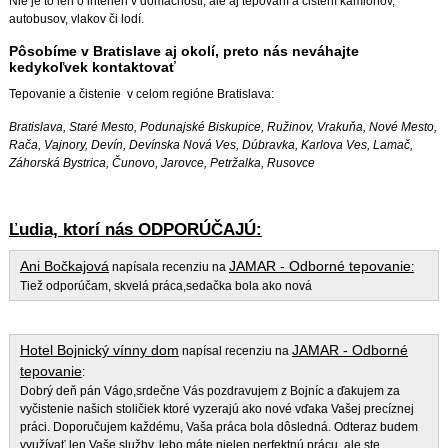
Nie je to len o interiéri v domácnosti, ale aj tepovaní a čistení kamiónov,
autobusov, vlakov či lodí.
Pôsobíme v Bratislave aj okolí, preto nás neváhajte
kedykoľvek kontaktovať
Tepovanie a čistenie v celom regióne Bratislava:
Bratislava, Staré Mesto, Podunajské Biskupice, Ružinov, Vrakuňa, Nové Mesto,
Rača, Vajnory, Devín, Devínska Nová Ves, Dúbravka, Karlova Ves, Lamač,
Záhorská Bystrica, Čunovo, Jarovce, Petržalka, Rusovce
Ľudia, ktorí nás ODPORÚČAJÚ:
Ani Bočkajová
JAMAR - Odborné tepovanie
napísala recenziu na
:
Tiež odporúčam, skvelá práca,sedačka bola ako nová
Hotel Bojnický vínny dom
JAMAR - Odborné
napísal recenziu na
tepovanie
:
Dobrý deň pán Vágo,srdečne Vás pozdravujem z Bojníc a ďakujem za
vyčistenie našich stoličiek ktoré vyzerajú ako nové vďaka Vašej precíznej
práci. Doporučujem každému, Vaša práca bola dôsledná. Odteraz budem
využívať len Vaše služby, lebo máte nielen perfektnú prácu, ale ste