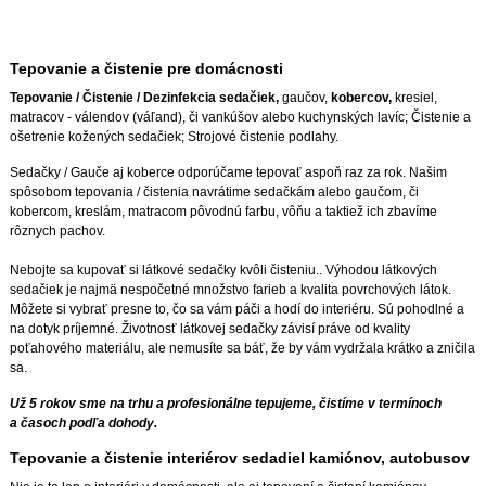
Tepovanie a čistenie pre domácnosti
Tepovanie / Čistenie / Dezinfekcia sedačiek,
gaučov,
kobercov,
kresiel,
matracov - válendov (váľand), či vankúšov alebo kuchynských lavíc; Čistenie a
ošetrenie kožených sedačiek; Strojové čistenie podlahy.
Sedačky / Gauče aj koberce odporúčame tepovať aspoň raz za rok. Našim
spôsobom tepovania / čistenia navrátime sedačkám alebo gaučom, či
kobercom, kreslám, matracom pôvodnú farbu, vôňu a taktiež ich zbavíme
rôznych pachov.
Nebojte sa kupovať si látkové sedačky kvôli čisteniu.. Výhodou látkových
sedačiek je najmä nespočetné množstvo farieb a kvalita povrchových látok.
Môžete si vybrať presne to, čo sa vám páči a hodí do interiéru. Sú pohodlné a
na dotyk príjemné. Životnosť látkovej sedačky závisí práve od kvality
poťahového materiálu, ale nemusíte sa báť, že by vám vydržala krátko a zničila
sa.
Už 5 rokov sme na trhu a profesionálne tepujeme, čistíme v termínoch
a časoch podľa dohody.
Tepovanie a čistenie interiérov sedadiel kamiónov, autobusov