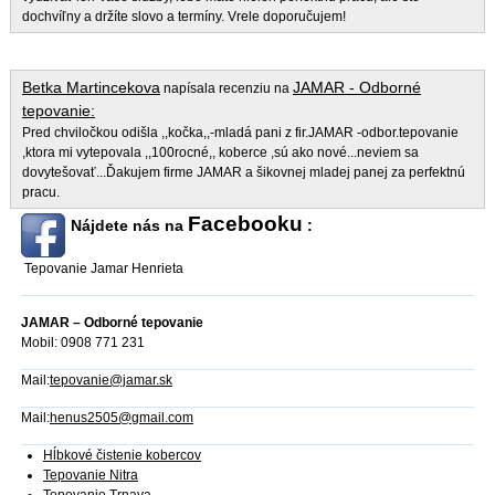
dochvíľny a držíte slovo a termíny. Vrele doporučujem!
Betka Martincekova
JAMAR - Odborné
napísala recenziu na
tepovanie:
Pred chviločkou odišla ,,kočka,,-mladá pani z fir.JAMAR -odbor.tepovanie
,ktora mi vytepovala ,,100rocné,, koberce ,sú ako nové...neviem sa
dovytešovať...Ďakujem firme JAMAR a šikovnej mladej panej za perfektnú
pracu.
Facebooku
Nájdete nás na
:
Tepovanie Jamar Henrieta
JAMAR – Odborné tepovanie
Mobil: 0908 771 231
Mail:
tepovanie@jamar.sk
Mail:
henus2505@gmail.com
Hĺbkové čistenie kobercov
Tepovanie Nitra