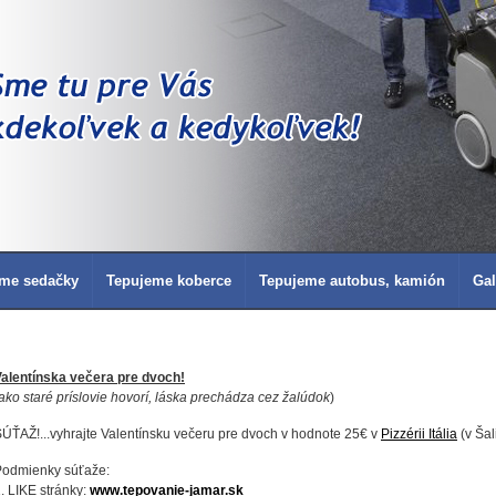
me sedačky
Tepujeme koberce
Tepujeme autobus, kamión
Gal
alentínska večera pre dvoch!
ako staré príslovie hovorí, láska prechádza cez žalúdok
)
ÚŤAŽ!...vyhrajte Valentínsku večeru pre dvoch v hodnote 25€ v
Pizzérii Itália
(v Šali
Podmienky súťaže:
. LIKE stránky:
www.tepovanie-jamar.sk