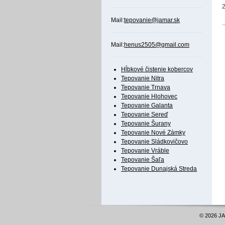
2
Mail:
tepovanie@jamar.sk
.
Mail:
henus2505@gmail.com
Hĺbkové čistenie kobercov
Tepovanie Nitra
Tepovanie Trnava
Tepovanie Hlohovec
Tepovanie Galanta
Tepovanie Sereď
Tepovanie Šurany
Tepovanie Nové Zámky
Tepovanie Sládkovičovo
Tepovanie Vráble
Tepovanie Šaľa
Tepovanie Dunajská Streda
© 2026 JA