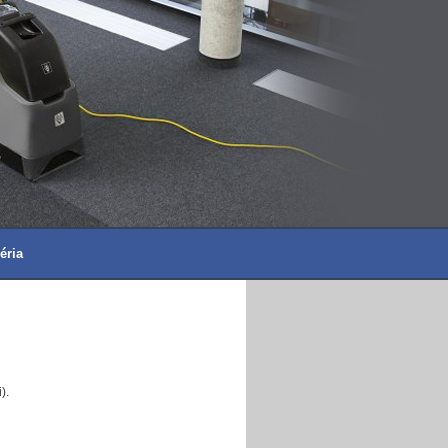
éria
).