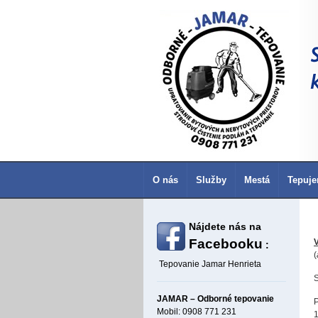
O nás
Služby
Mestá
Tepuje
Nájdete nás na
Facebooku
V
:
(
Tepovanie Jamar Henrieta
S
JAMAR – Odborné tepovanie
Mobil: 0908 771 231
1